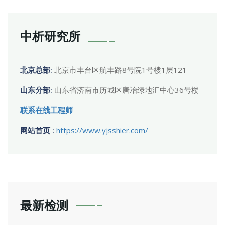
中析研究所
北京总部:
北京市丰台区航丰路8号院1号楼1层121
山东分部:
山东省济南市历城区唐冶绿地汇中心36号楼
联系在线工程师
网站首页 :
https://www.yjsshier.com/
最新检测