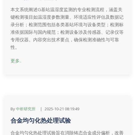
本文系统阐述G基站温湿度监测的专业检测流程，涵盖关
键检测项目如温湿度参数测量、环境适应性评估及数据记
录分析；检测范围包括各类基站环境与设备类型；检测标
准依据国际与国内规范；检测设备涉及传感器、记录仪等
专用仪器。内容突出技术要点，确保检测准确性与可靠
性。
更多..
By
中析研究所
2025-10-21 08:19:49
合金均匀化热处理试验
合金均匀化热处理试验旨在消除铸态合金成分偏析，改善