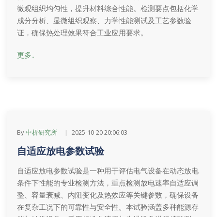
微观组织均匀性，提升材料综合性能。检测要点包括化学
成分分析、显微组织观察、力学性能测试及工艺参数验
证，确保热处理效果符合工业应用要求。
更多..
By
中析研究所
2025-10-20 20:06:03
自适应放电参数试验
自适应放电参数试验是一种用于评估电气设备在动态放电
条件下性能的专业检测方法，重点检测放电速率自适应调
整、容量衰减、内阻变化及热效应等关键参数，确保设备
在复杂工况下的可靠性与安全性。本试验涵盖多种能源存