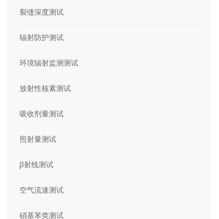
裂缝深度测试
辐射防护测试
环境辐射监测测试
放射性核素测试
吸收剂量测试
照射量测试
β射线测试
空气流速测试
硝基苯类测试