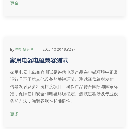
更多..
By
中析研究所
2025-10-20 19:32:34
家用电器电磁兼容测试
家用电器电磁兼容测试是评估电器产品在电磁环境中正常
运行且不干扰其他设备的关键环节。测试涵盖辐射发射、
传导发射及多种抗扰度项目，确保产品符合国际与国家标
准，保障使用安全和电磁环境稳定。测试过程涉及专业设
备和方法，强调客观性和准确性。
更多..