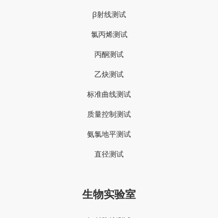
β射线测试
氯丙烯测试
丙酮测试
乙炔测试
标准曲线测试
质量控制测试
氨氯地平测试
直径测试
生物实验室