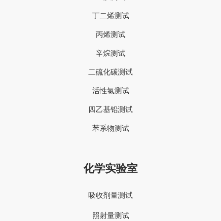
丁二烯测试
丙烯测试
辛烷测试
二硫化碳测试
活性氯测试
四乙基铅测试
苯系物测试
化学实验室
吸收剂量测试
照射量测试