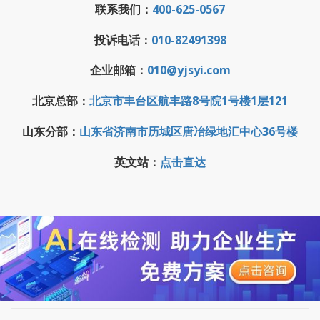
联系我们：
400-625-0567
投诉电话：
010-82491398
企业邮箱：
010@yjsyi.com
北京总部：
北京市丰台区航丰路8号院1号楼1层121
山东分部：
山东省济南市历城区唐冶绿地汇中心36号楼
英文站：
点击直达