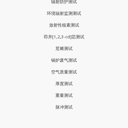
辐射防护测试
环境辐射监测测试
放射性核素测试
茚并[1,2,3-cd]芘测试
苊烯测试
锅炉废气测试
空气质量测试
厚度测试
重量测试
脉冲测试