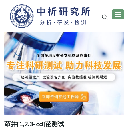
导
航
切
换
茚并[1,2,3-cd]芘测试