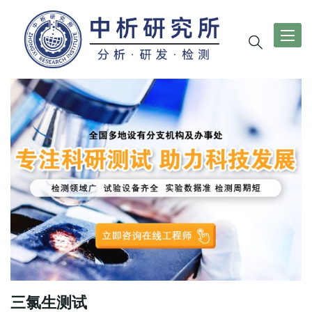
导
航
切
换
三氯生测试