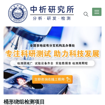
导
航
切
换
桶形绕组检测项目