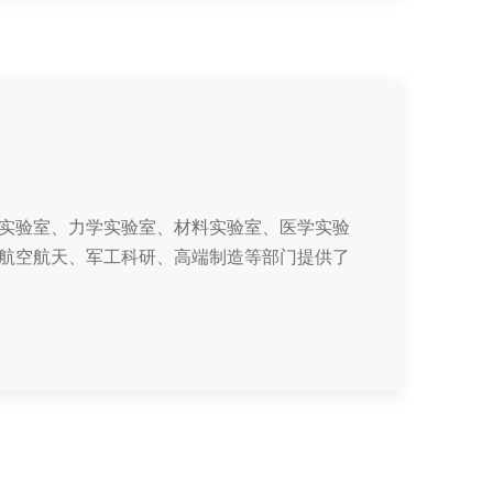
实验室、力学实验室、材料实验室、医学实验
航空航天、军工科研、高端制造等部门提供了