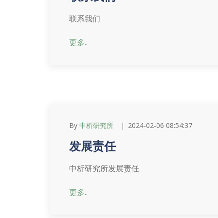
联系我们
更多..
By
中析研究所
2024-02-06 08:54:37
发展责任
中析研究所发展责任
更多..