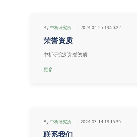
By
中析研究所
2024-04-25 13:50:22
荣誉资质
中析研究所荣誉资质
更多..
By
中析研究所
2024-03-14 13:15:30
联系我们