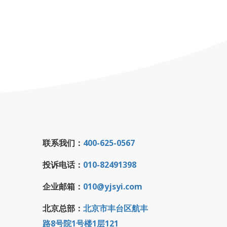
联系我们：
400-625-0567
投诉电话：
010-82491398
企业邮箱：
010@yjsyi.com
北京总部：
北京市丰台区航丰
路8号院1号楼1层121