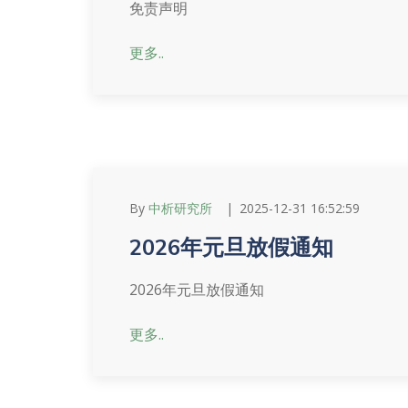
免责声明
更多..
By
中析研究所
2025-12-31 16:52:59
2026年元旦放假通知
2026年元旦放假通知
更多..