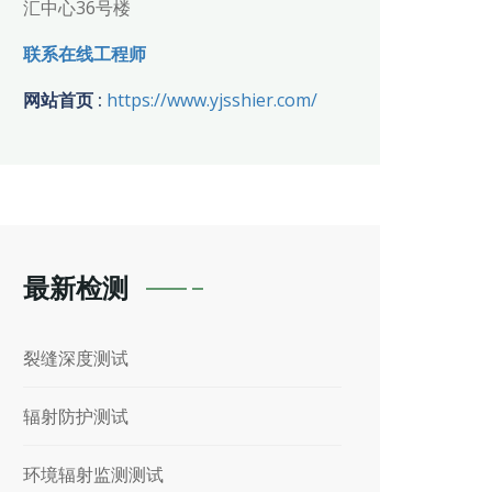
汇中心36号楼
联系在线工程师
网站首页 :
https://www.yjsshier.com/
最新检测
裂缝深度测试
辐射防护测试
环境辐射监测测试