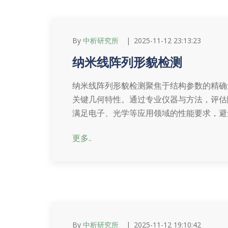
By
中析研究所
2025-11-12 23:13:23
纳米线阵列形貌检测
纳米线阵列形貌检测聚焦于结构参数的精确
关键几何特性。通过专业仪器与方法，评估
满足电子、光学等应用领域的性能要求，避
更多..
By
中析研究所
2025-11-12 19:10:42