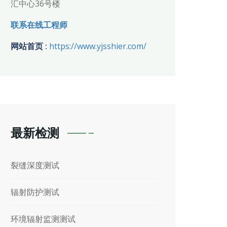
汇中心36号楼
联系在线工程师
网站首页 :
https://www.yjsshier.com/
最新检测
裂缝深度测试
辐射防护测试
环境辐射监测测试