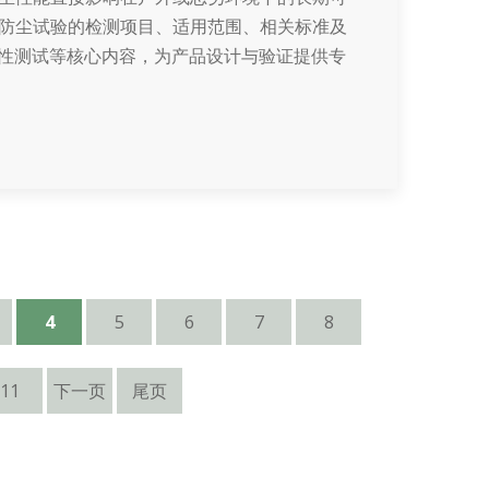
防尘试验的检测项目、适用范围、相关标准及
应性测试等核心内容，为产品设计与验证提供专
4
5
6
7
8
11
下一页
尾页