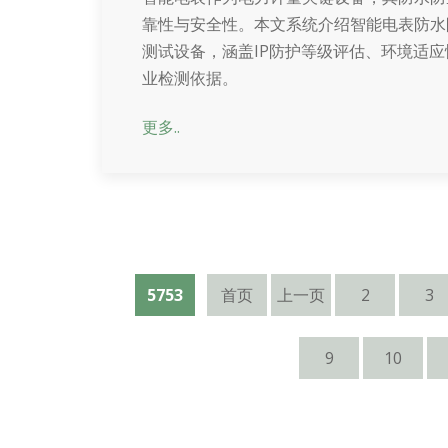
靠性与安全性。本文系统介绍智能电表防水
测试设备，涵盖IP防护等级评估、环境适
业检测依据。
更多..
5753
首页
上一页
2
3
9
10