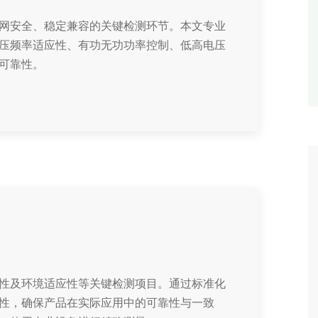
网安全、稳定兼容的关键检测环节。本文专业
压频率适应性、有功无功功率控制、低高电压
可靠性。
性及环境适应性等关键检测项目。通过标准化
性，确保产品在实际应用中的可靠性与一致