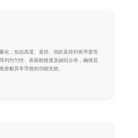
量化，包括高度、直径、间距及排列有序度等
阵列均匀性、表面粗糙度及缺陷分布，确保其
免形貌异常导致的功能失效。