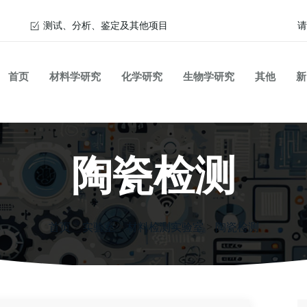
测试、分析、鉴定及其他项目
请
首页
材料学研究
化学研究
生物学研究
其他
新
陶瓷检测
首页
>
实验室
>
材料检测实验室
>
陶瓷检测