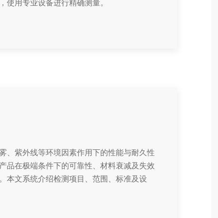
，使用专业设备进行精确测量。
雾、紫外线等环境因素作用下的性能与耐久性
产品在极端条件下的可靠性、材料衰减及失效
。本文系统介绍检测项目、范围、标准及设