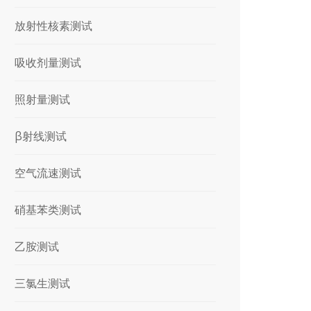
放射性核素测试
吸收剂量测试
照射量测试
β射线测试
空气流速测试
硝基苯类测试
乙胺测试
三氯生测试