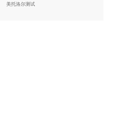
美托洛尔测试