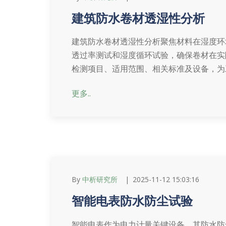
建筑防水卷材透湿性分析
建筑防水卷材透湿性分析聚焦材料在湿度环
透过率测试和湿度循环试验，确保卷材在实
检测项目、适用范围、相关标准及设备，为
更多..
By
中析研究所
2025-11-12 15:03:16
智能电表防水防尘试验
智能电表作为电力计量关键设备，其防水防