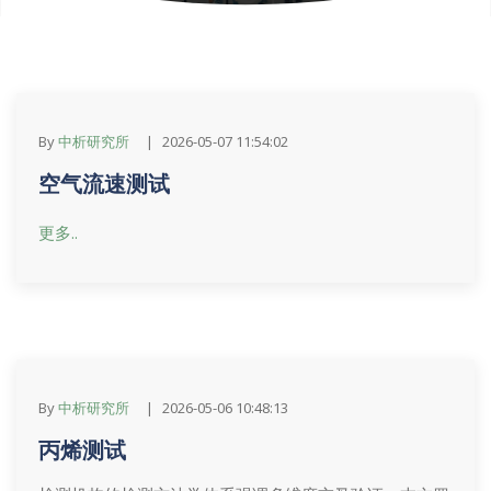
By
中析研究所
2026-05-07 11:54:02
空气流速测试
更多..
By
中析研究所
2026-05-06 10:48:13
丙烯测试