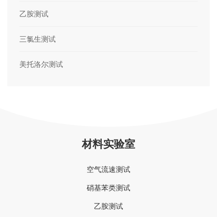
乙胺测试
三氯生测试
美托洛尔测试
材料实验室
空气流速测试
硝基苯类测试
乙胺测试