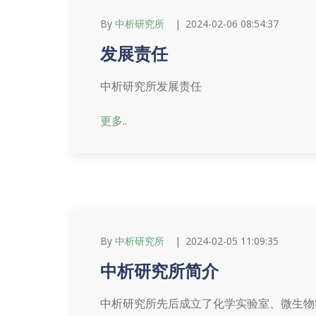
By
中析研究所
2024-02-06 08:54:37
发展责任
中析研究所发展责任
更多..
By
中析研究所
2024-02-05 11:09:35
中析研究所简介
中析研究所先后成立了化学实验室、微生物