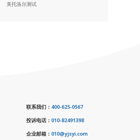
美托洛尔测试
联系我们：
400-625-0567
投诉电话：
010-82491398
企业邮箱：
010@yjsyi.com