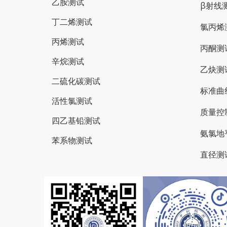
乙胺测试
β射线
丁二烯测试
氯丙烯
丙烯测试
丙酮测
辛烷测试
乙炔测
二硫化碳测试
标准曲
活性氯测试
质量控
四乙基铅测试
氨氯地
苯系物测试
直径测