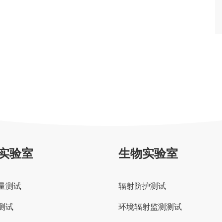
实验室
生物实验室
量测试
辐射防护测试
测试
环境辐射监测测试