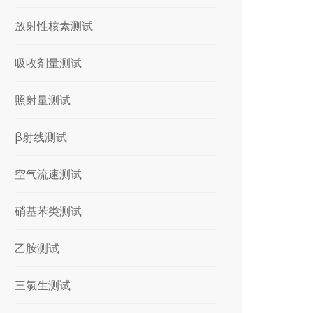
放射性核素测试
吸收剂量测试
照射量测试
β射线测试
空气流速测试
硝基苯类测试
乙胺测试
三氯生测试