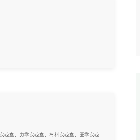
实验室、力学实验室、材料实验室、医学实验