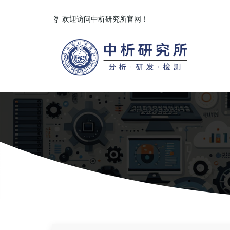
欢迎访问中析研究所官网！