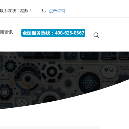
联系在线工程师！
点击咨询
闻资讯
全国服务热线：400-625-0567