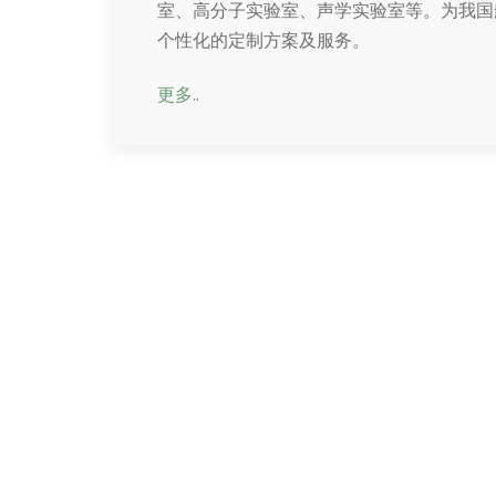
室、高分子实验室、声学实验室等。为我国
个性化的定制方案及服务。
更多..